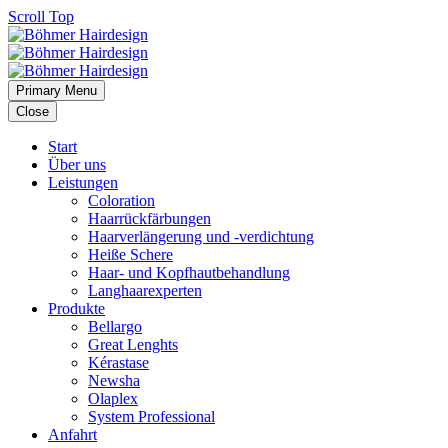
Scroll Top
Primary Menu
Close
Start
Über uns
Leistungen
Coloration
Haarrückfärbungen
Haarverlängerung und -verdichtung
Heiße Schere
Haar- und Kopfhautbehandlung
Langhaarexperten
Produkte
Bellargo
Great Lenghts
Kérastase
Newsha
Olaplex
System Professional
Anfahrt