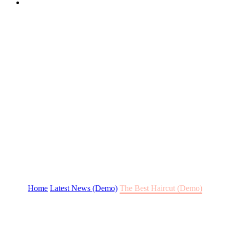
THE BEST HAIRCUT
Lorem ipsum dolor sit amet, conse ctetur adipisicing elit, sed do
eiusmod tempor incididunt ut labore magna.
Home
Latest News (Demo)
The Best Haircut (Demo)