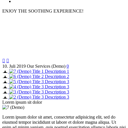
ENJOY THE SOOTHING EXPERIENCE!
Hair Service


10. Juli 2019
Our Services (Demo)
0
Title 1
Description 1
Title 2
Description 2
Title 3
Description 3
Title 3
Description 3
Title 3
Description 3
Title 3
Description 3
Lorem ipsum sit dolor
Lorem ipsum dolor sit amet, consectetur adipisicing elit, sed do
eiusmod tempor incididunt ut labore et dolore magna aliqua. Ut
enim ad minim veniam, quis nostrud exercitation ullamco laboris nisi