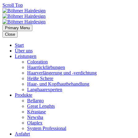
Scroll Top
Primary Menu
Close
Start
Über uns
Leistungen
Coloration
Haarrückfärbungen
Haarverlängerung und -verdichtung
Heiße Schere
Haar- und Kopfhautbehandlung
Langhaarexperten
Produkte
Bellargo
Great Lenghts
Kérastase
Newsha
Olaplex
System Professional
Anfahrt